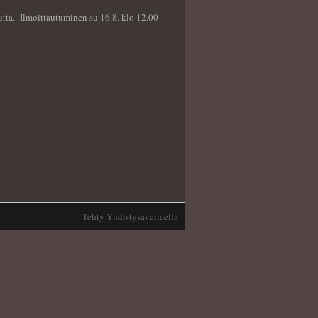
tta. Ilmoittautuminen su 16.8. klo 12.00
Tehty Yhdistysavaimella