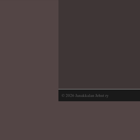
©
2026 Janakkalan Jehut ry