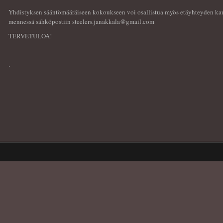
Yhdistyksen sääntömääräiseen kokoukseen voi osallistua myös etäyhteyden kau
mennessä sähköpostiin steelers.janakkala@gmail.com
TERVETULOA!
.