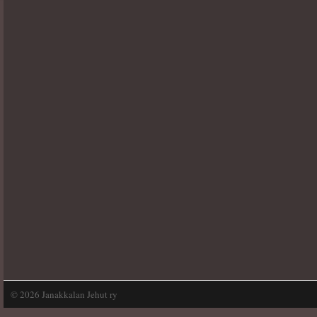
©
2026 Janakkalan Jehut ry