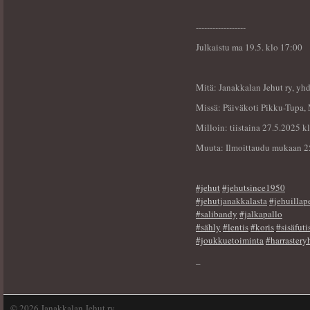
------------------
Julkaistu ma 19.5. klo 17:00
Mitä: Janakkalan Jehut ry, yh
Missä: Päiväkoti Pikku-Tupa, 
Milloin: tiistaina 27.5.2025 k
Muuta: Ilmoittaudu mukaan 25
#jehut
#jehutsince1950
#jehutjanakkalasta
#jehuillap
#salibandy
#jalkapallo
#sähly
#lentis
#koris
#sisäfuti
#joukkuetoiminta
#harrastery
_
©
2026 Janakkalan Jehut ry