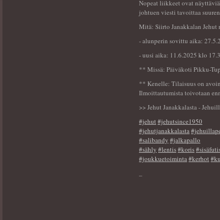
Nopeat liikkeet ovat näyttäviä
johtuen viesti tavoittaa suuren
Mitä: Siirto Janakkalan Jehut
- alunperin sovittu aika: 27.5
- uusi aika: 11.6.2025 klo 17.
** Missä: Päiväkoti Pikku-Tup
** Kenelle: Tilaisuus on avoin
Ilmoittautumista toivotaan en
>> Jehut Janakkalasta - Jehuill
#jehut
#jehutsince1950
#jehutjanakkalasta
#jehuillap
#salibandy
#jalkapallo
#sähly
#lentis
#koris
#sisäfuti
#joukkuetoiminta
#kerhot
#k
_