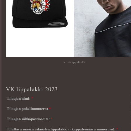
Jehut-lippalakki
VK lippalakki 2023
Tilaajan nimi:
*
Tilaajan puhelinnumero:
*
Tilaajan sähköpostiosoite:
*
Tilattava määrä aikuisten lippalakkia (kappalemäärä numeroin):
*