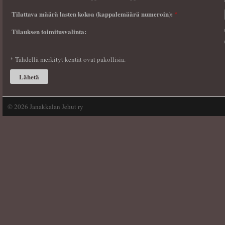
Tilattava määrä lasten kokoa (kappalemäärä numeroin):
*
Tilauksen toimitusvalinta:
* Tähdellä merkityt kentät ovat pakollisia.
©
2026 Janakkalan Jehut ry