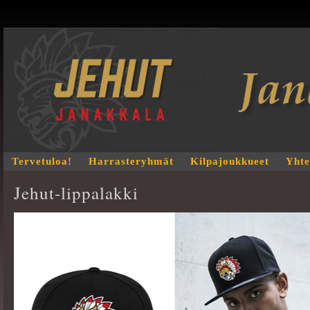
Tervetuloa!
Harrasteryhmät
Kilpajoukkueet
Yhte
Jehut-lippalakki