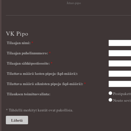
Jehut-pipo
VK Pipo
Tilaajan nimi:
*
Tilaajan puhelinnumero:
*
Tilaajan sähköpostiosoite:
*
Tilattava määrä lasten pipoja (kpl-määrä):
Tilattava määrä aikuisten pipoja (kpl-määrä):
*
Tilauksen toimitusvalinta:
Postipakett
Nouto sovit
* Tähdellä merkityt kentät ovat pakollisia.