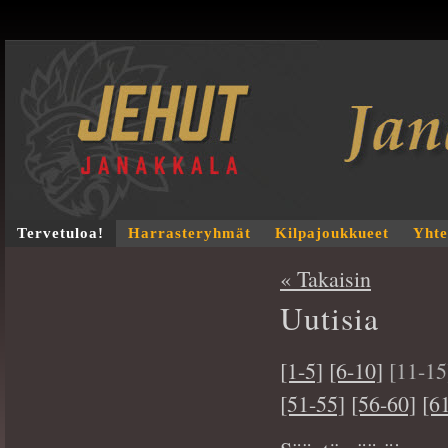
Tervetuloa!
Harrasteryhmät
Kilpajoukkueet
Yhte
« Takaisin
Uutisia
[1-5]
[6-10]
[11-15
[51-55]
[56-60]
[6