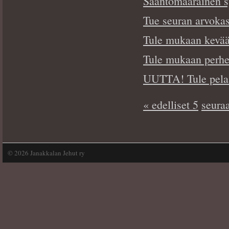
Sääntömääräinen 
Tue seuran arvokast
Tule mukaan kevään
Tule mukaan perhes
UUTTA! Tule pela
« edelliset 5
seuraa
©
2026 Janakkalan Jehut ry