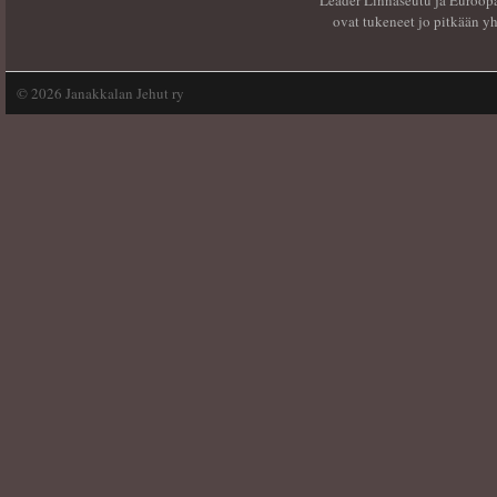
Leader Linnaseutu ja Euroop
ovat tukeneet jo pitkään y
©
2026 Janakkalan Jehut ry