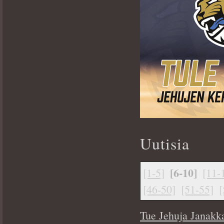
Uutisia
[6-10]
[1-5]
[11-
[46-50]
[51-55]
[
Tue Jehuja Janakk