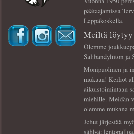
Vuonna 1950 perus
päätaajamissa Terv
Leppäkoskella.
Meiltä löytyy 
Olemme joukkuepal
Salibandyliiton ja
Monipuolinen ja in
mukaan! Kerhot alk
aikuistoimintaan sa
miehille. Meidän v
olemme mukana myös
Jehut järjestää my
sählyä: lentopalloa