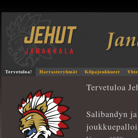
Tervetuloa!
Harrasteryhmät
Kilpajoukkueet
Yhte
Tervetuloa Je
Salibandyn j
joukkuepalloi