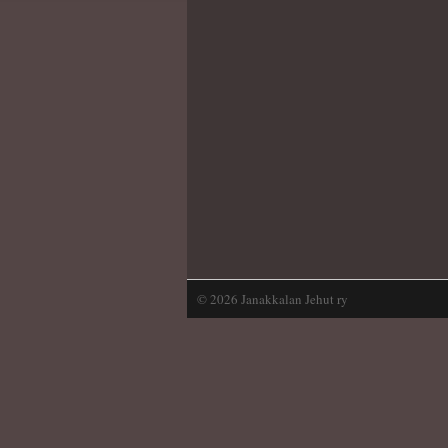
©
2026 Janakkalan Jehut ry