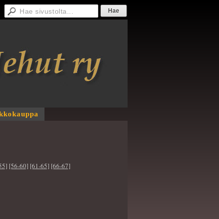
kkokauppa
55]
[56-60]
[61-65]
[66-67]