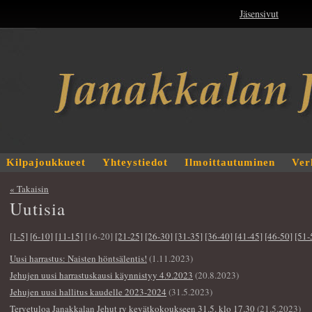
Jäsensivut
Kilpajoukkueet
Yhteystiedot
Ilmoittautuminen
Ver
« Takaisin
Uutisia
[1-5]
[6-10]
[11-15]
[16-20]
[21-25]
[26-30]
[31-35]
[36-40]
[41-45]
[46-50]
[51-
Uusi harrastus: Naisten höntsälentis!
(1.11.2023)
Jehujen uusi harrastuskausi käynnistyy 4.9.2023
(20.8.2023)
Jehujen uusi hallitus kaudelle 2023-2024
(31.5.2023)
Tervetuloa Janakkalan Jehut ry kevätkokoukseen 31.5. klo 17.30
(21.5.2023)