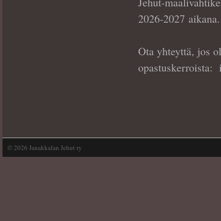
Jehut-maalivahtiker
2026-2027 aikana
Ota yhteyttä, jos o
opastuskerroista: 
©
2026 Janakkalan Jehut ry