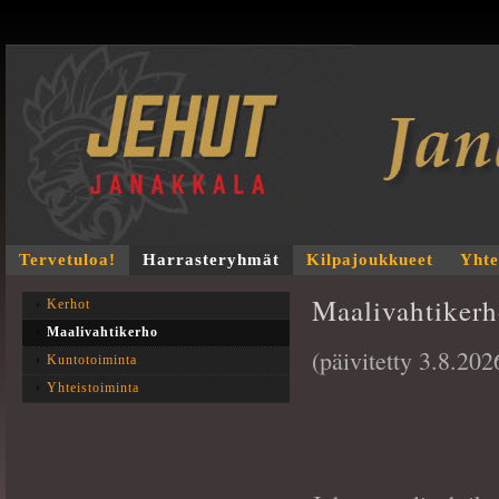
Tervetuloa!
Harrasteryhmät
Kilpajoukkueet
Yhte
Maalivahtiker
Kerhot
Maalivahtikerho
(päivitetty 3.8.202
Kuntotoiminta
Yhteistoiminta