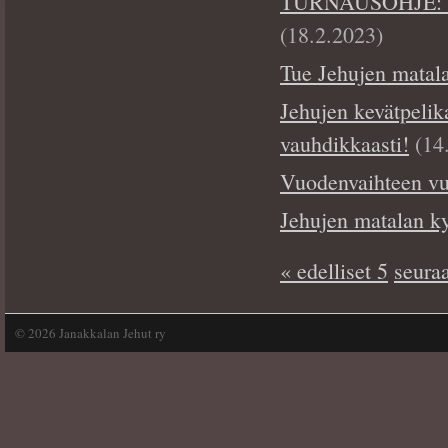
TURNAUSOHJE: 18.
(18.2.2023)
Tue Jehujen matala
Jehujen kevätpelik
vauhdikkaasti!
(14
Vuodenvaihteen vu
Jehujen matalan k
« edelliset 5
seuraa
©
2026 Janakkalan Jehut ry