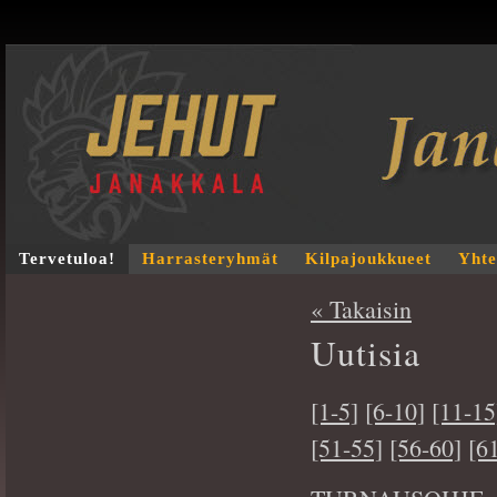
Tervetuloa!
Harrasteryhmät
Kilpajoukkueet
Yhte
« Takaisin
Uutisia
[1-5]
[6-10]
[11-15
[51-55]
[56-60]
[6